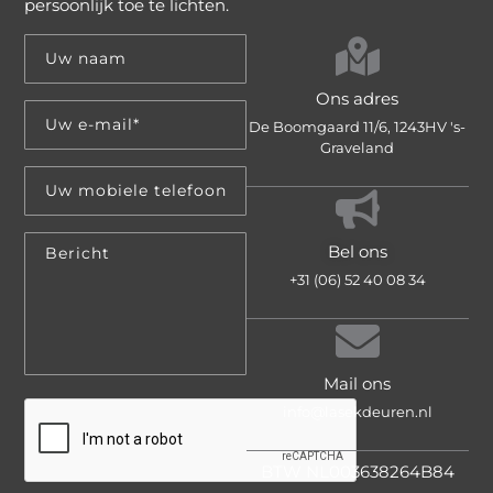
persoonlijk toe te lichten.
Ons adres
De Boomgaard 11/6, 1243HV 's-
Graveland
Bel ons
+31 (06) 52 40 08 34
Mail ons
info@lasekdeuren.nl
BTW NL003638264B84