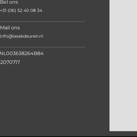
Bel ons
+31 (06) 52 40 08 34
Mail ons
info@lasekdeuren.nl
NL003638264B84
82070717