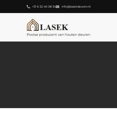
+31 6 52 40 08 34
Info@lasekdeuren.nl