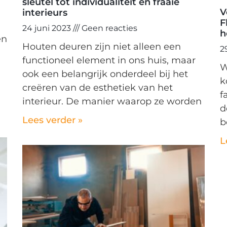
sleutel tot individualiteit en fraaie
V
interieurs
F
24 juni 2023
Geen reacties
h
en
Houten deuren zijn niet alleen een
2
functioneel element in ons huis, maar
W
ook een belangrijk onderdeel bij het
k
creëren van de esthetiek van het
f
interieur. De manier waarop ze worden
d
Lees verder »
b
L