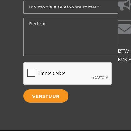
BTW 
KVK 