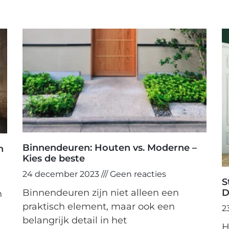
Binnendeuren: Houten vs. Moderne –
n
Kies de beste
24 december 2023
Geen reacties
S
Binnendeuren zijn niet alleen een
D
n
praktisch element, maar ook een
2
belangrijk detail in het
H