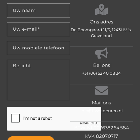
Ons adres
De Boomgaard 11/6, 1243HV 's-
Graveland
Bel ons
+31 (06) 52 40 08 34
Mail ons
info@lasekdeuren.nl
BTW NL003638264B84
KVK 82070717