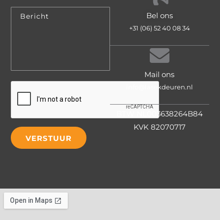
Bel ons
+31 (06) 52 40 08 34
Mail ons
info@lasekdeuren.nl
BTW NL003638264B84
KVK 82070717